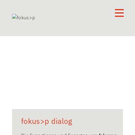
Die Kommunikationsagentur
für die Pflege- und
Betreuungswirtschaft
fokus>p dialog