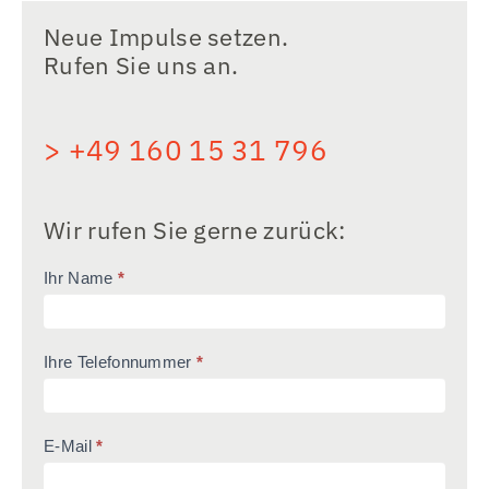
Neue Impulse setzen.
Rufen Sie uns an.
> +49 160 15 31 796
Wir rufen Sie gerne zurück:
call-
Ihr Name
*
to-
action
Ihre Telefonnummer
*
E-Mail
*