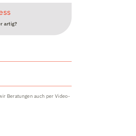
ess​
r artig?
wir Beratungen auch per Video-