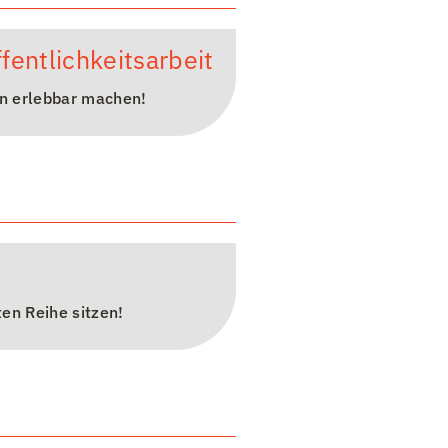
fentlichkeitsarbeit
en erlebbar machen!
ten Reihe sitzen!