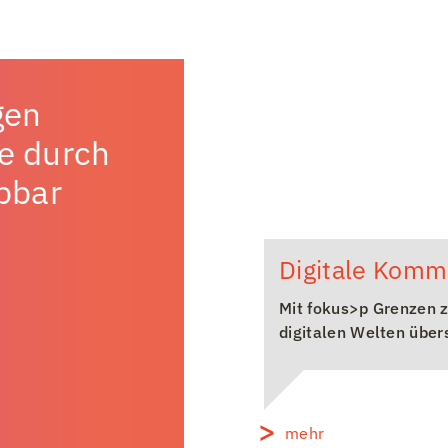
gen
e durch
bbar
Digitale Komm
Mit fokus>p Grenzen 
digitalen Welten über
mehr